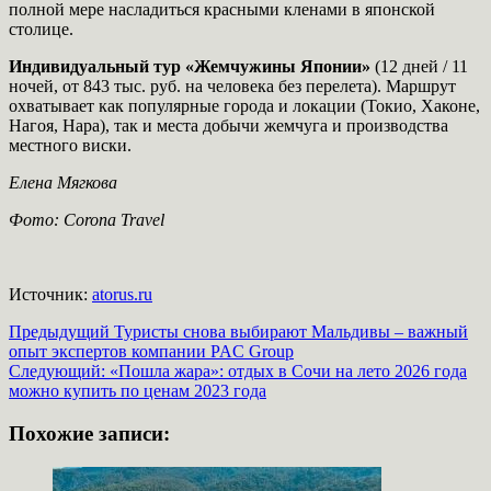
полной мере насладиться красными кленами в японской
столице.
Индивидуальный тур «Жемчужины Японии»
(12 дней / 11
ночей, от 843 тыс. руб. на человека без перелета). Маршрут
охватывает как популярные города и локации (Токио, Хаконе,
Нагоя, Нара), так и места добычи жемчуга и производства
местного виски.
Елена Мягкова
Фото: Corona Travel
Источник:
atorus.ru
Навигация
Предыдущий
Туристы снова выбирают Мальдивы – важный
опыт экспертов компании PAC Group
записи
Следующий:
«Пошла жара»: отдых в Сочи на лето 2026 года
можно купить по ценам 2023 года
Похожие записи: