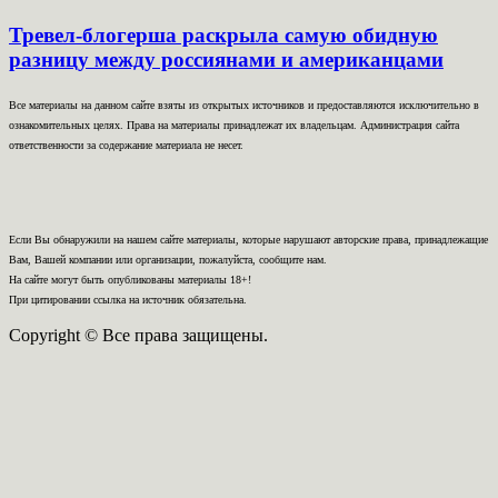
Тревел-блогерша раскрыла самую обидную
разницу между россиянами и американцами
Все материалы на данном сайте взяты из открытых источников и предоставляются исключительно в
ознакомительных целях. Права на материалы принадлежат их владельцам. Администрация сайта
ответственности за содержание материала не несет.
Если Вы обнаружили на нашем сайте материалы, которые нарушают авторские права, принадлежащие
Вам, Вашей компании или организации, пожалуйста, сообщите нам.
На сайте могут быть опубликованы материалы 18+!
При цитировании ссылка на источник обязательна.
Copyright © Все права защищены.