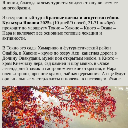
Японии, благодаря чему туристы увидят страну во всем ее
многообразии.
Экскурсионный тур
«Красные клены и искусство гейши.
Культура Японии 2025»
(10 дней/9 ночей, 21-31 ноября)
проходит по маршруту Токио – Хаконе – Киото – Осака –
Нара и включает все основные топовые локации и
активности.
В Токио это сады Хамарикю и футуристический район
Одайба, в Хаконе – круиз по озеру Аси, канатная дорога в
Долину Овакудани, музей под открытым небом, в Киото –
храм Киёмидзу-дера, сад камней и шоу майко, в Осаке –
легендарный замок и гастрономические открытия, в Нара –
оленьи тропы, древние храмы, чайная церемония. А еще будут
оригинальные мастер-классы и ночевка в настоящем рёкане.