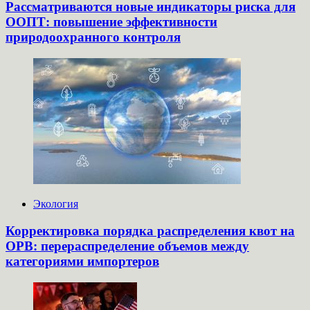
Рассматриваются новые индикаторы риска для
ООПТ: повышение эффективности
природоохранного контроля
Экология
Корректировка порядка распределения квот на
ОРВ: перераспределение объемов между
категориями импортеров