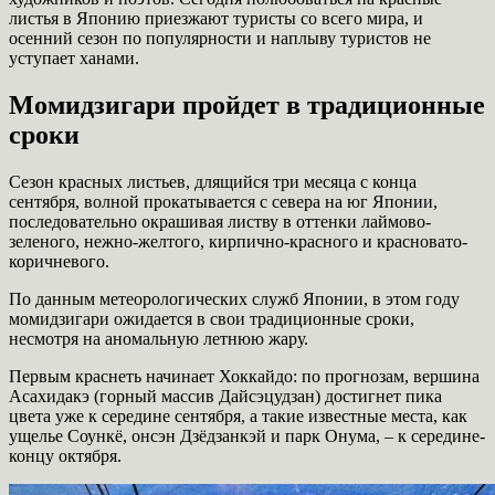
листья в Японию приезжают туристы со всего мира, и
осенний сезон по популярности и наплыву туристов не
уступает ханами.
Момидзигари пройдет в традиционные
сроки
Сезон красных листьев, длящийся три месяца с конца
сентября, волной прокатывается с севера на юг Японии,
последовательно окрашивая листву в оттенки лаймово-
зеленого, нежно-желтого, кирпично-красного и красновато-
коричневого.
По данным метеорологических служб Японии, в этом году
момидзигари ожидается в свои традиционные сроки,
несмотря на аномальную летнюю жару.
Первым краснеть начинает Хоккайдо: по прогнозам, вершина
Асахидакэ (горный массив Дайсэцудзан) достигнет пика
цвета уже к середине сентября, а такие известные места, как
ущелье Соункё, онсэн Дзёдзанкэй и парк Онума, – к середине-
концу октября.