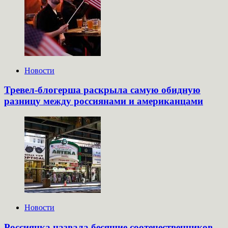
Новости
Тревел-блогерша раскрыла самую обидную
разницу между россиянами и американцами
Новости
Россиянка назвала бесящие соотечественников