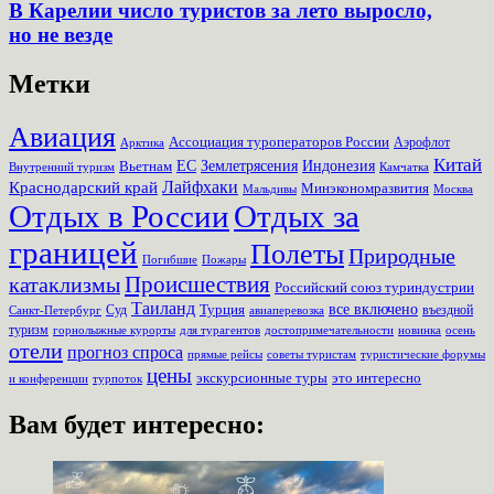
В Карелии число туристов за лето выросло,
но не везде
Метки
Авиация
Ассоциация туроператоров России
Аэрофлот
Арктика
Китай
Землетрясения
Вьетнам
ЕС
Индонезия
Внутренний туризм
Камчатка
Лайфхаки
Краснодарский край
Минэкономразвития
Мальдивы
Москва
Отдых в России
Отдых за
границей
Полеты
Природные
Пожары
Погибшие
Происшествия
катаклизмы
Российский союз туриндустрии
Таиланд
Турция
все включено
Суд
въездной
Санкт-Петербург
авиаперевозка
туризм
для турагентов
новинка
осень
горнолыжные курорты
достопримечательности
отели
прогноз спроса
прямые рейсы
советы туристам
туристические форумы
цены
экскурсионные туры
это интересно
турпоток
и конференции
Вам будет интересно: