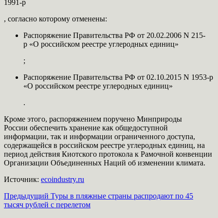
1991-р
, согласно которому отменены:
Распоряжение Правительства РФ от 20.02.2006 N 215-
р «О российском реестре углеродных единиц»
;
Распоряжение Правительства РФ от 02.10.2015 N 1953-р
«О российском реестре углеродных единиц»
.
Кроме этого, распоряжением поручено Минприроды
России обеспечить хранение как общедоступной
информации, так и информации ограниченного доступа,
содержащейся в российском реестре углеродных единиц, на
период действия Киотского протокола к Рамочной конвенции
Организации Объединенных Наций об изменении климата.
Источник:
ecoindustry.ru
Навигация
Предыдущий
Туры в пляжные страны распродают по 45
тысяч рублей с перелетом
записи