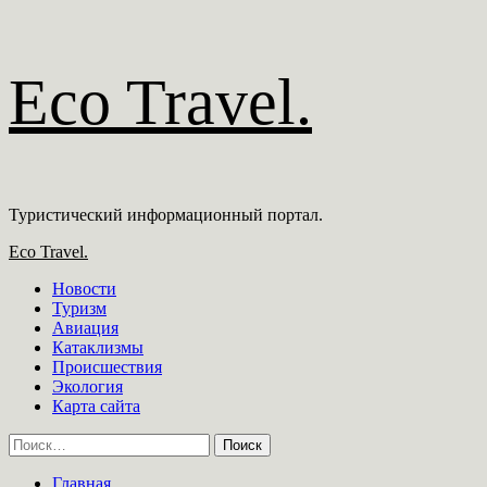
Перейти
Eco Travel.
к
содержимому
Туристический информационный портал.
Основное
Eco Travel.
меню
Новости
Туризм
Авиация
Катаклизмы
Происшествия
Экология
Карта сайта
Найти:
Главная