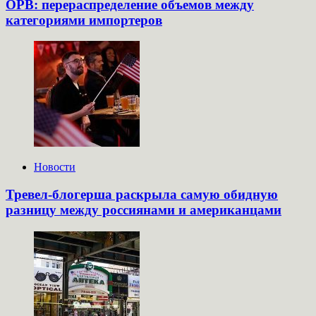
ОРВ: перераспределение объемов между
категориями импортеров
Новости
Тревел-блогерша раскрыла самую обидную
разницу между россиянами и американцами