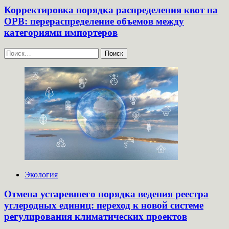
Корректировка порядка распределения квот на
ОРВ: перераспределение объемов между
категориями импортеров
Найти:
Экология
Отмена устаревшего порядка ведения реестра
углеродных единиц: переход к новой системе
регулирования климатических проектов