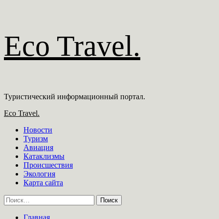
Перейти
Eco Travel.
к
содержимому
Туристический информационный портал.
Основное
Eco Travel.
меню
Новости
Туризм
Авиация
Катаклизмы
Происшествия
Экология
Карта сайта
Найти:
Главная