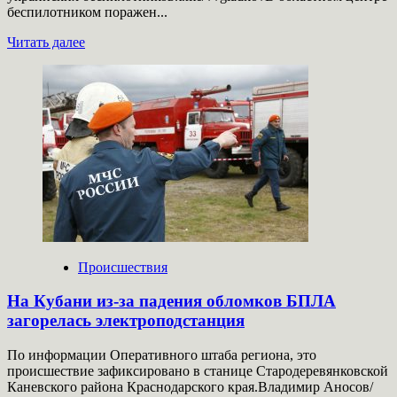
беспилотником поражен...
Прочитать
Читать далее
больше
о
Двое
взрослых
и
двое
детей
пострадали
при
ударах
ВСУ
в
Белгородской
области
Происшествия
На Кубани из-за падения обломков БПЛА
загорелась электроподстанция
По информации Оперативного штаба региона, это
происшествие зафиксировано в станице Стародеревянковской
Каневского района Краснодарского края.Владимир Аносов/