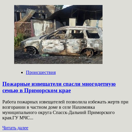
больше
о
В
Новосибирской
области
рухнула
школа
1937
года
постройки
Происшествия
Пожарные извещатели спасли многодетную
семью в Приморском крае
Работа пожарных извещателей позволила избежать жертв при
возгорании в частном доме в селе Нахимовка
муниципального округа Спасск-Дальний Приморского
края.ГУ МЧС...
Прочитать
Читать далее