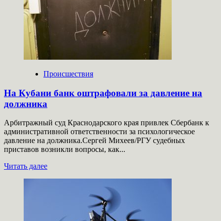
ранены
после
детонации
БПЛА
у
автобуса
Происшествия
На Кубани банк оштрафовали за давление на
должника
Арбитражный суд Краснодарского края привлек Сбербанк к
административной ответственности за психологическое
давление на должника.Сергей Михеев/РГУ судебных
приставов возникли вопросы, как...
Прочитать
Читать далее
больше
о
На
Кубани
банк
оштрафовали