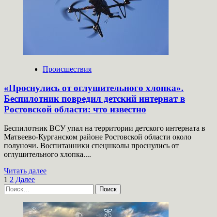
за
давление
на
должника
Происшествия
«Проснулись от оглушительного хлопка».
Беспилотник повредил детский интернат в
Ростовской области: что известно
Беспилотник ВСУ упал на территории детского интерната в
Матвеево-Курганском районе Ростовской области около
полуночи. Воспитанники спецшколы проснулись от
оглушительного хлопка....
Прочитать
Читать далее
Пагинация
больше
1
2
Далее
Найти:
о
записей
«Проснулись
от
оглушительного