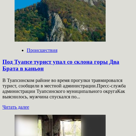
области
ландшафтный
пожар
повредил
13
домовладений
Происшествия
Под Туапсе турист упал со склона горы Два
Брата в каньон
В Туапсинском районе во время прогулки травмировался
турист, сообщили в местной администрации.Пресс-служба
администрации Туапсинского муниципального округаКак
выяснилось, мужчина спускался по...
Прочитать
Читать далее
больше
о
Под
Туапсе
турист