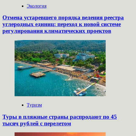
Экология
Отмена устаревшего порядка ведения реестра
углеродных единиц: переход к новой системе
регулирования климатических проектов
Туризм
Туры в пляжные страны распродают по 45
тысяч рублей с перелетом