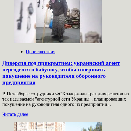
пенсионерку
убраться
в
квартире,
где
живут
ее
змеи,
пауки
и
Происшествия
кошки
Диверсия под прикрытием: украинский агент
переоделся в бабушку, чтобы совершить
покушение на руководителя оборонного
предприятия
В Петербурге сотрудники ФСБ задержали трех диверсантов из
так называемой "агентурной сети Украины", планировавших
покушение на руководителя одного из предприятий...
Прочитать
Читать далее
больше
о
Диверсия