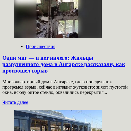
упал
со
склона
горы
Два
Брата
в
каньон
Происшествия
Один миг — и нет ничего: Жильцы
разрушенного дома в Ангарске рассказали, как
произошел взрыв
Многоквартирный дом в Ангарске, где в понедельник
прогремел взрыв, сейчас выглядит жутковато: зияют пустотой
окна, всюду битое стекло, обвалились перекрытия...
Прочитать
Читать далее
больше
о
Один
миг
—