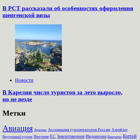
В РСТ рассказали об особенностях оформления
шенгенской визы
Новости
В Карелии число туристов за лето выросло,
но не везде
Метки
Авиация
Ассоциация туроператоров России
Аэрофлот
Арктика
Китай
Землетрясения
Вьетнам
ЕС
Индонезия
Внутренний туризм
Камчатка