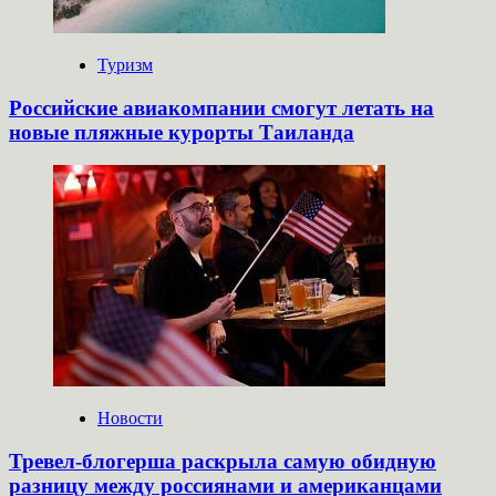
Туризм
Российские авиакомпании смогут летать на
новые пляжные курорты Таиланда
Новости
Тревел-блогерша раскрыла самую обидную
разницу между россиянами и американцами