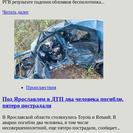
РГВ результате падения обломков беспилотника...
Прочитать
Читать далее
больше
о
На
Кубани
из-
за
падения
обломков
БПЛА
загорелась
электроподстанция
Происшествия
Под Ярославлем в ДТП два человека погибли,
пятеро пострадали
В Ярославской области столкнулись Toyota и Renault. В
аварии погибли два человека, в том числе
несовершеннолетний, еще пятеро пострадали, сообщает...