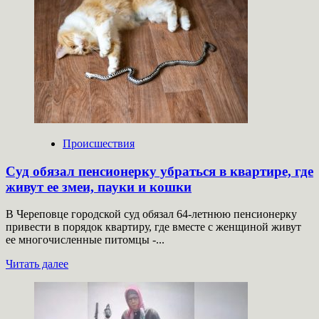
Мотоциклисты
погибли
после
столкновения
с
лосем
в
Кузбассе
Происшествия
Суд обязал пенсионерку убраться в квартире, где
живут ее змеи, пауки и кошки
В Череповце городской суд обязал 64-летнюю пенсионерку
привести в порядок квартиру, где вместе с женщиной живут
ее многочисленные питомцы -...
Прочитать
Читать далее
больше
о
Суд
обязал