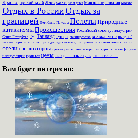
Лайфхаки
Краснодарский край
Минэкономразвития
Мальдивы
Москва
Отдых в России
Отдых за
границей
Полеты
Природные
Пожары
Погибшие
Происшествия
катаклизмы
Российский союз туриндустрии
Таиланд
Турция
все включено
Суд
въездной
Санкт-Петербург
авиаперевозка
туризм
для турагентов
новинка
осень
горнолыжные курорты
достопримечательности
отели
прогноз спроса
прямые рейсы
советы туристам
туристические форумы
цены
экскурсионные туры
это интересно
турпоток
и конференции
Вам будет интересно: