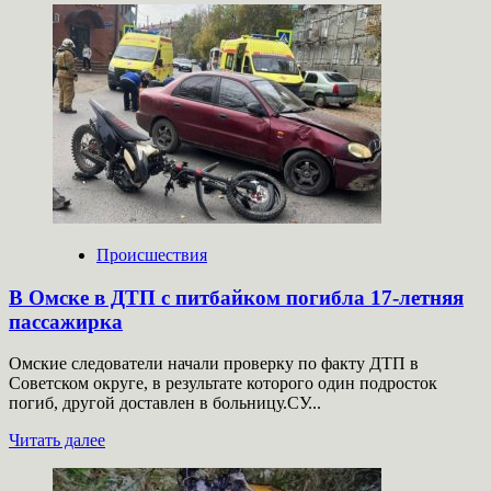
о
В
Воронеже
МЧС
впервые
потушило
электромобиль
Происшествия
В Омске в ДТП с питбайком погибла 17-летняя
пассажирка
Омские следователи начали проверку по факту ДТП в
Советском округе, в результате которого один подросток
погиб, другой доставлен в больницу.СУ...
Прочитать
Читать далее
больше
о