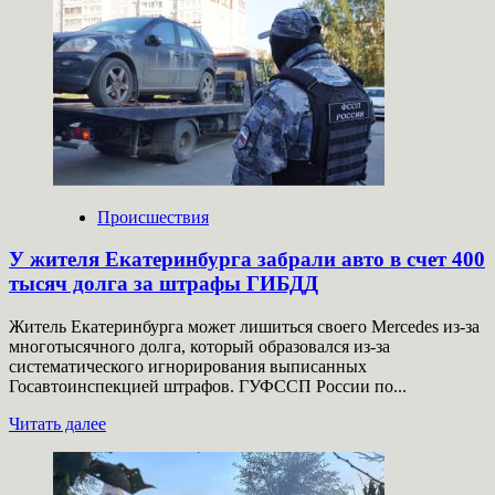
под
прикрытием:
украинский
агент
переоделся
в
бабушку,
чтобы
совершить
покушение на
руководителя
Происшествия
оборонного
предприятия
У жителя Екатеринбурга забрали авто в счет 400
тысяч долга за штрафы ГИБДД
Житель Екатеринбурга может лишиться своего Mercedes из-за
многотысячного долга, который образовался из-за
систематического игнорирования выписанных
Госавтоинспекцией штрафов. ГУФССП России по...
Прочитать
Читать далее
больше
о
У