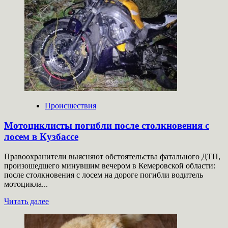
В
Омске
в
ДТП
с
питбайком
погибла
17-
летняя
пассажирка
Происшествия
Мотоциклисты погибли после столкновения с
лосем в Кузбассе
Правоохранители выясняют обстоятельства фатального ДТП,
произошедшего минувшим вечером в Кемеровской области:
после столкновения с лосем на дороге погибли водитель
мотоцикла...
Прочитать
Читать далее
больше
о