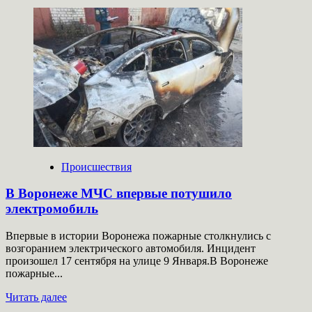
больше
о
Пожарные
извещатели
спасли
многодетную
семью
в
Приморском
крае
Происшествия
В Воронеже МЧС впервые потушило
электромобиль
Впервые в истории Воронежа пожарные столкнулись с
возгоранием электрического автомобиля. Инцидент
произошел 17 сентября на улице 9 Января.В Воронеже
пожарные...
Прочитать
Читать далее
больше