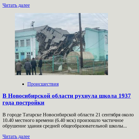
Прочитать
Читать далее
больше
о
Под
Ярославлем
в
ДТП
два
человека
погибли,
пятеро
пострадали
Происшествия
В Новосибирской области рухнула школа 1937
года постройки
В городе Татарске Новосибирской области 21 сентября около
10.40 местного времени (6.40 мск) произошло частичное
обрушение здания средней общеобразовательной школы...
Прочитать
Читать далее