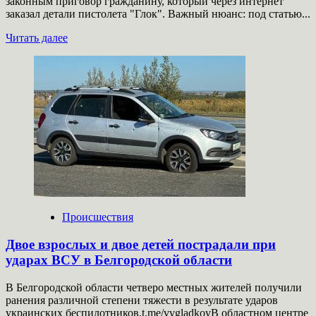
законным приговор гражданину, который через интернет
заказал детали пистолета "Глок". Важный нюанс: под статью...
Прочитать
Читать далее
больше
о
Судья
Гейнце
рассказала,
когда
могут
наказать
за
покупку
частей
оружия
Происшествия
Двое взрослых и двое детей пострадали при
ударах ВСУ в Белгородской области
В Белгородской области четверо местных жителей получили
ранения различной степени тяжести в результате ударов
украинских беспилотников.t.me/vvgladkovВ областном центре