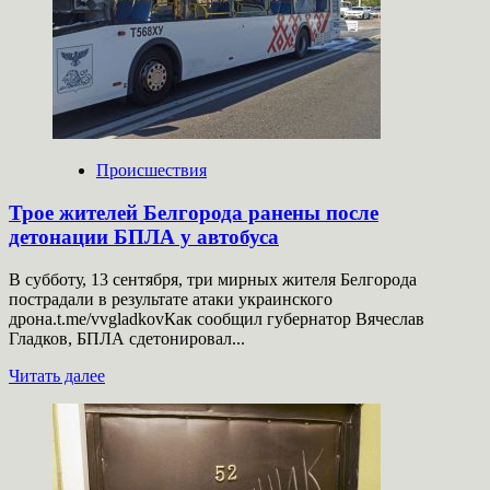
и
нет
ничего:
Жильцы
разрушенного
дома
в
Ангарске
рассказали,
Происшествия
как
произошел
Трое жителей Белгорода ранены после
взрыв
детонации БПЛА у автобуса
В субботу, 13 сентября, три мирных жителя Белгорода
пострадали в результате атаки украинского
дрона.t.me/vvgladkovКак сообщил губернатор Вячеслав
Гладков, БПЛА сдетонировал...
Прочитать
Читать далее
больше
о
Трое
жителей
Белгорода