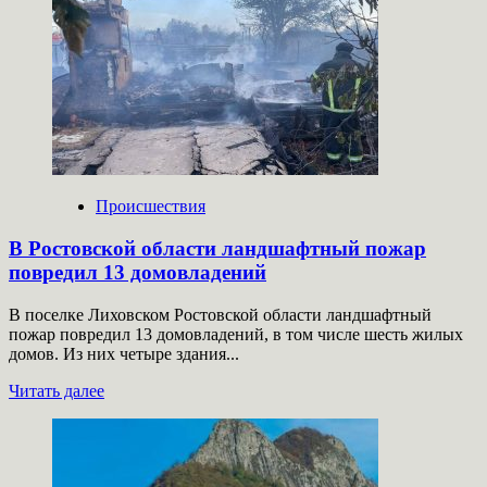
жителя
Екатеринбурга
забрали
авто
в
счет
400
тысяч
долга
за
штрафы
Происшествия
ГИБДД
В Ростовской области ландшафтный пожар
повредил 13 домовладений
В поселке Лиховском Ростовской области ландшафтный
пожар повредил 13 домовладений, в том числе шесть жилых
домов. Из них четыре здания...
Прочитать
Читать далее
больше
о
В
Ростовской