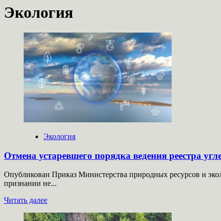
Экология
Экология
Отмена устаревшего порядка ведения реестра угл
Опубликован Приказ Министерства природных ресурсов и экол
признании не...
Прочитать
Читать далее
больше
о