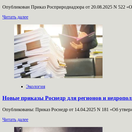
Опубликован Приказ Росприроднадзора от 20.08.2025 N 522 «О
Прочитать
Читать далее
больше
о
Документы
для
осуществления
государственного
экологического
контроля:
корректировка
форм
надзорных
актов
Экология
Новые приказы Роснедр для регионов и недрополь
Опубликованы: Приказ Роснедр от 14.04.2025 N 181 «Об утвер
Прочитать
Читать далее
больше
о