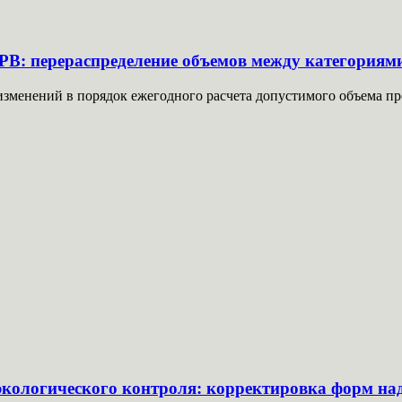
РВ: перераспределение объемов между категориям
зменений в порядок ежегодного расчета допустимого объема п
экологического контроля: корректировка форм на