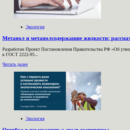
объектов
накопленного
вреда:
изменился
срок
Экология
и
форма
Метанол и метанолсодержащие жидкости: рассма
Разработан Проект Постановления Правительства РФ «Об утве
к ГОСТ 2222-95...
Прочитать
Читать далее
больше
о
Метанол
и
метанолсодержащие
жидкости:
рассматриваются
правила
уничтожения
Экология
Ошибка в изысканиях = срыв экспертизы