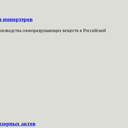
и импортеров
роизводства озоноразрушающих веществ в Российской
дзорных актов