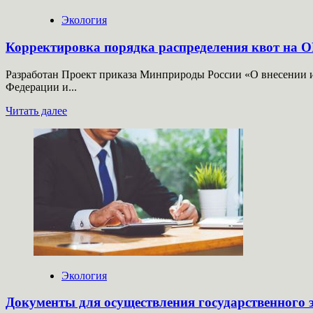
контроля
Экология
Корректировка порядка распределения квот на О
Разработан Проект приказа Минприроды России «О внесении и
Федерации и...
Прочитать
Читать далее
больше
о
Корректировка
порядка
распределения
квот
на
ОРВ:
перераспределение
объемов
между
категориями
импортеров
Экология
Документы для осуществления государственного 