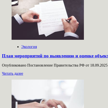
Новые
приказы
Роснедр
для
регионов
и
недропользователей:
порядок
обмена
информацией
о
Экология
недрах
и
План мероприятий по выявлению и оценке объект
реестр
о
Опубликовано Постановление Правительства РФ от 18.09.2025 
согласовании
строительства
Прочитать
Читать далее
больше
о
План
мероприятий
по
выявлению
и
оценке