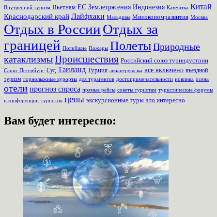
Китай
Землетрясения
Вьетнам
ЕС
Индонезия
Внутренний туризм
Камчатка
Лайфхаки
Краснодарский край
Минэкономразвития
Мальдивы
Москва
Отдых в России
Отдых за
границей
Полеты
Природные
Пожары
Погибшие
Происшествия
катаклизмы
Российский союз туриндустрии
Таиланд
Турция
все включено
Суд
въездной
Санкт-Петербург
авиаперевозка
туризм
для турагентов
новинка
осень
горнолыжные курорты
достопримечательности
отели
прогноз спроса
прямые рейсы
советы туристам
туристические форумы
цены
экскурсионные туры
это интересно
турпоток
и конференции
Вам будет интересно: