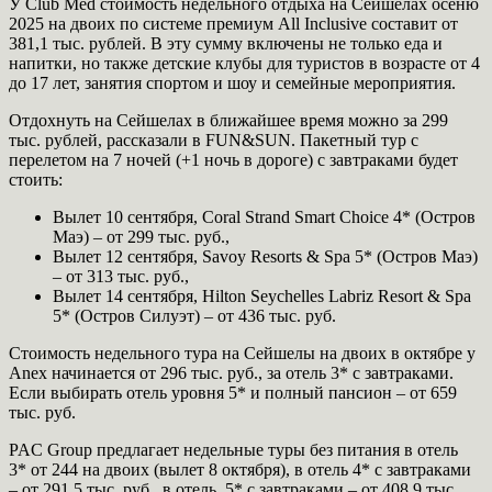
У Club Med стоимость недельного отдыха на Сейшелах осеню
2025 на двоих по системе премиум All Inclusive составит от
381,1 тыс. рублей. В эту сумму включены не только еда и
напитки, но также детские клубы для туристов в возрасте от 4
до 17 лет, занятия спортом и шоу и семейные мероприятия.
Отдохнуть на Сейшелах в ближайшее время можно за 299
тыс. рублей, рассказали в FUN&SUN. Пакетный тур с
перелетом на 7 ночей (+1 ночь в дороге) с завтраками будет
стоить:
Вылет 10 сентября, Coral Strand Smart Choice 4* (Остров
Маэ) – от 299 тыс. руб.,
Вылет 12 сентября, Savoy Resorts & Spa 5* (Остров Маэ)
– от 313 тыс. руб.,
Вылет 14 сентября, Hilton Seychelles Labriz Resort & Spa
5* (Остров Силуэт) – от 436 тыс. руб.
Стоимость недельного тура на Сейшелы на двоих в октябре у
Aneх начинается от 296 тыс. руб., за отель 3* с завтраками.
Если выбирать отель уровня 5* и полный пансион – от 659
тыс. руб.
PAC Group предлагает недельные туры без питания в отель
3* от 244 на двоих (вылет 8 октября), в отель 4* с завтраками
– от 291,5 тыс. руб., в отель 5* с завтраками – от 408,9 тыс.