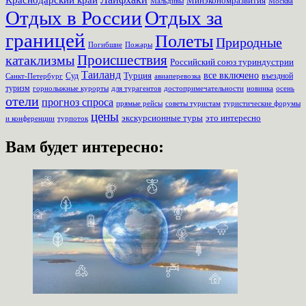
Минэкономразвития
Мальдивы
Москва
Отдых в России
Отдых за
границей
Полеты
Природные
Пожары
Погибшие
Происшествия
катаклизмы
Российский союз туриндустрии
Таиланд
Турция
все включено
Суд
въездной
Санкт-Петербург
авиаперевозка
туризм
для турагентов
новинка
осень
горнолыжные курорты
достопримечательности
отели
прогноз спроса
прямые рейсы
советы туристам
туристические форумы
цены
экскурсионные туры
это интересно
турпоток
и конференции
Вам будет интересно: