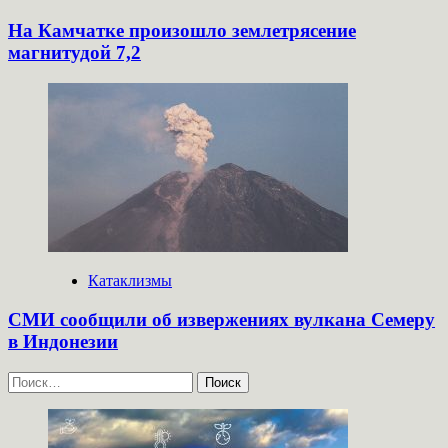
На Камчатке произошло землетрясение
магнитудой 7,2
Катаклизмы
СМИ сообщили об извержениях вулкана Семеру
в Индонезии
Найти: