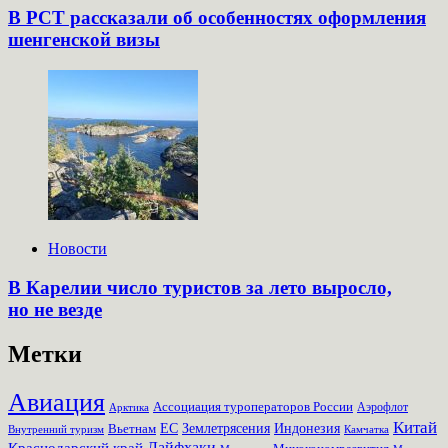
В РСТ рассказали об особенностях оформления
шенгенской визы
Новости
В Карелии число туристов за лето выросло,
но не везде
Метки
Авиация
Ассоциация туроператоров России
Аэрофлот
Арктика
Китай
Землетрясения
Вьетнам
ЕС
Индонезия
Внутренний туризм
Камчатка
Лайфхаки
Краснодарский край