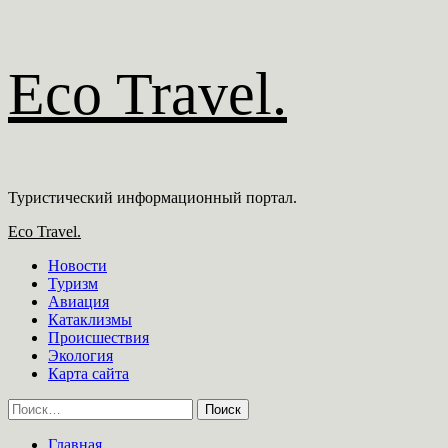
Перейти
Eco Travel.
к
содержимому
Туристический информационный портал.
Основное
Eco Travel.
меню
Новости
Туризм
Авиация
Катаклизмы
Происшествия
Экология
Карта сайта
Найти:
Главная