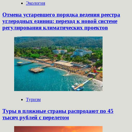
Экология
Отмена устаревшего порядка ведения реестра
углеродных единиц: переход к новой системе
регулирования климатических проектов
Туризм
Туры в пляжные страны распродают по 45
тысяч рублей с перелетом