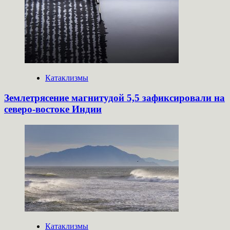
Катаклизмы
Землетрясение магнитудой 5,5 зафиксировали на
северо-востоке Индии
Катаклизмы