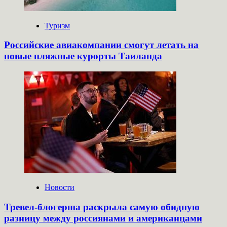
Туризм
Российские авиакомпании смогут летать на
новые пляжные курорты Таиланда
Новости
Тревел-блогерша раскрыла самую обидную
разницу между россиянами и американцами