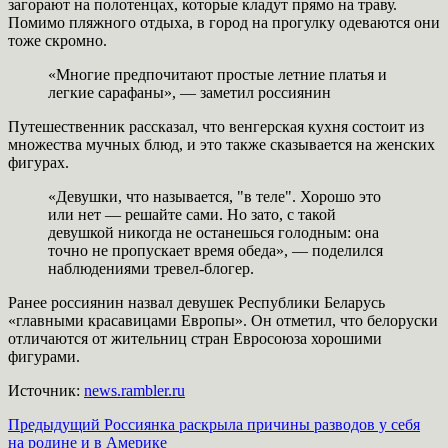
загорают на полотенцах, которые кладут прямо на траву.
Помимо пляжного отдыха, в город на прогулку одеваются они
тоже скромно.
«Многие предпочитают простые летние платья и
легкие сарафаны», — заметил россиянин
Путешественник рассказал, что венгерская кухня состоит из
множества мучных блюд, и это также сказывается на женских
фигурах.
«Девушки, что называется, "в теле". Хорошо это
или нет — решайте сами. Но зато, с такой
девушкой никогда не останешься голодным: она
точно не пропускает время обеда», — поделился
наблюдениями тревел-блогер.
Ранее россиянин назвал девушек Республики Беларусь
«главными красавицами Европы». Он отметил, что белоруски
отличаются от жительниц стран Евросоюза хорошими
фигурами.
Источник:
news.rambler.ru
Навигация
Предыдущий
Россиянка раскрыла причины разводов у себя
на родине и в Америке