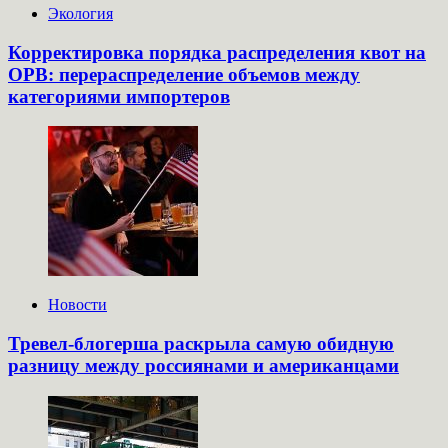
Экология
Корректировка порядка распределения квот на
ОРВ: перераспределение объемов между
категориями импортеров
Новости
Тревел-блогерша раскрыла самую обидную
разницу между россиянами и американцами