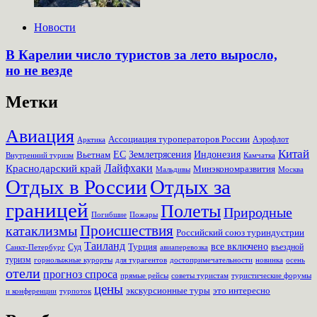
Новости
В Карелии число туристов за лето выросло,
но не везде
Метки
Авиация
Ассоциация туроператоров России
Аэрофлот
Арктика
Китай
Землетрясения
Вьетнам
ЕС
Индонезия
Внутренний туризм
Камчатка
Лайфхаки
Краснодарский край
Минэкономразвития
Мальдивы
Москва
Отдых в России
Отдых за
границей
Полеты
Природные
Пожары
Погибшие
Происшествия
катаклизмы
Российский союз туриндустрии
Таиланд
Турция
все включено
Суд
въездной
Санкт-Петербург
авиаперевозка
туризм
для турагентов
новинка
осень
горнолыжные курорты
достопримечательности
отели
прогноз спроса
прямые рейсы
советы туристам
туристические форумы
цены
экскурсионные туры
это интересно
турпоток
и конференции