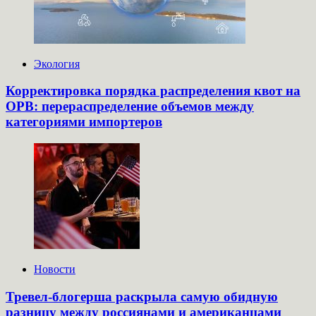
Экология
Корректировка порядка распределения квот на
ОРВ: перераспределение объемов между
категориями импортеров
Новости
Тревел-блогерша раскрыла самую обидную
разницу между россиянами и американцами