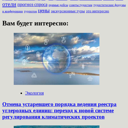
отели
прогноз спроса
прямые рейсы
советы туристам
туристические форумы
цены
экскурсионные туры
это интересно
турпоток
и конференции
Вам будет интересно:
Экология
Отмена устаревшего порядка ведения реестра
углеродных единиц: переход к новой системе
регулирования климатических проектов