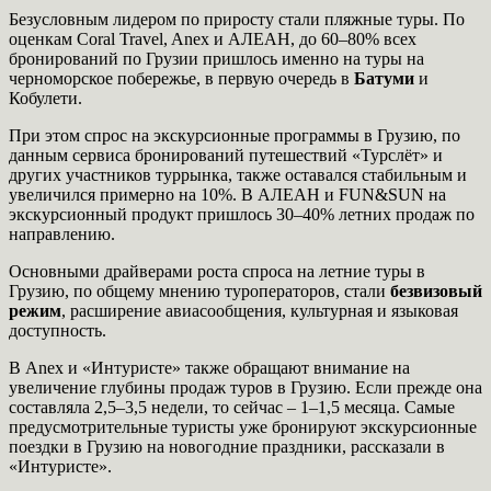
Безусловным лидером по приросту стали пляжные туры. По
оценкам Coral Travel, Anex и АЛЕАН, до 60–80% всех
бронирований по Грузии пришлось именно на туры на
черноморское побережье, в первую очередь в
Батуми
и
Кобулети.
При этом спрос на экскурсионные программы в Грузию, по
данным сервиса бронирований путешествий «Турслёт» и
других участников туррынка, также оставался стабильным и
увеличился примерно на 10%. В АЛЕАН и FUN&SUN на
экскурсионный продукт пришлось 30–40% летних продаж по
направлению.
Основными драйверами роста спроса на летние туры в
Грузию, по общему мнению туроператоров, стали
безвизовый
режим
, расширение авиасообщения, культурная и языковая
доступность.
В Anex и «Интуристе» также обращают внимание на
увеличение глубины продаж туров в Грузию. Если прежде она
составляла 2,5–3,5 недели, то сейчас – 1–1,5 месяца. Самые
предусмотрительные туристы уже бронируют экскурсионные
поездки в Грузию на новогодние праздники, рассказали в
«Интуристе».