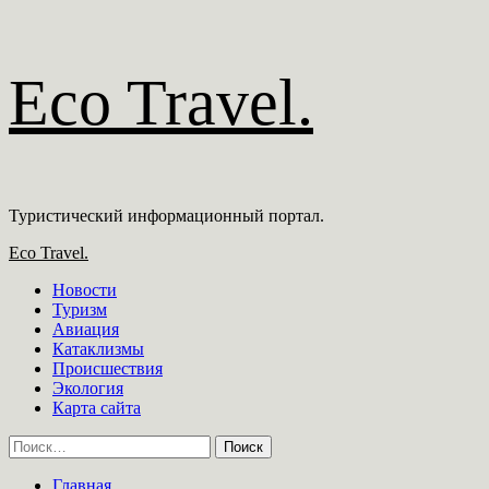
Перейти
Eco Travel.
к
содержимому
Туристический информационный портал.
Основное
Eco Travel.
меню
Новости
Туризм
Авиация
Катаклизмы
Происшествия
Экология
Карта сайта
Найти:
Главная