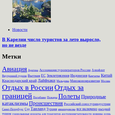
Новости
В Карелии число туристов за лето выросло,
но не везде
Метки
Авиация
Ассоциация туроператоров России
Аэрофлот
Арктика
Китай
Землетрясения
Вьетнам
ЕС
Индонезия
Внутренний туризм
Камчатка
Лайфхаки
Краснодарский край
Минэкономразвития
Мальдивы
Москва
Отдых в России
Отдых за
границей
Полеты
Природные
Пожары
Погибшие
Происшествия
катаклизмы
Российский союз туриндустрии
Таиланд
Турция
все включено
Суд
въездной
Санкт-Петербург
авиаперевозка
туризм
для турагентов
новинка
осень
горнолыжные курорты
достопримечательности