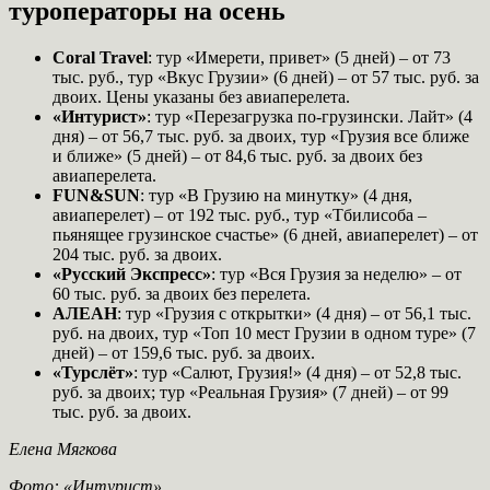
туроператоры на осень
Coral Travel
: тур «Имерети, привет» (5 дней) – от 73
тыс. руб., тур «Вкус Грузии» (6 дней) – от 57 тыс. руб. за
двоих. Цены указаны без авиаперелета.
«Интурист»
: тур «Перезагрузка по-грузински. Лайт» (4
дня) – от 56,7 тыс. руб. за двоих, тур «Грузия все ближе
и ближе» (5 дней) – от 84,6 тыс. руб. за двоих без
авиаперелета.
FUN&SUN
: тур «В Грузию на минутку» (4 дня,
авиаперелет) – от 192 тыс. руб., тур «Тбилисоба –
пьянящее грузинское счастье» (6 дней, авиаперелет) – от
204 тыс. руб. за двоих.
«Русский Экспресс»
: тур «Вся Грузия за неделю» – от
60 тыс. руб. за двоих без перелета.
АЛЕАН
: тур «Грузия с открытки» (4 дня) – от 56,1 тыс.
руб. на двоих, тур «Топ 10 мест Грузии в одном туре» (7
дней) – от 159,6 тыс. руб. за двоих.
«Турслёт»
: тур «Салют, Грузия!» (4 дня) – от 52,8 тыс.
руб. за двоих; тур «Реальная Грузия» (7 дней) – от 99
тыс. руб. за двоих.
Елена Мягкова
Фото: «Интурист»