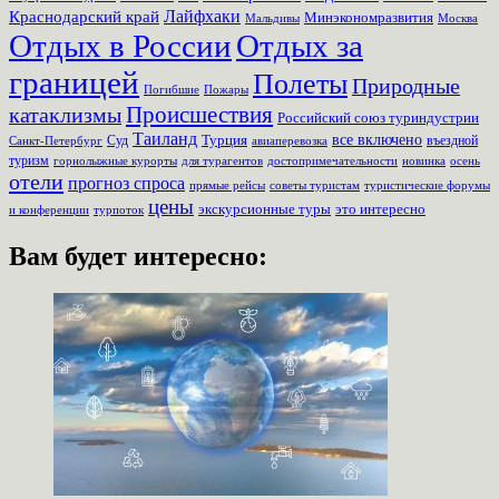
Лайфхаки
Краснодарский край
Минэкономразвития
Мальдивы
Москва
Отдых в России
Отдых за
границей
Полеты
Природные
Пожары
Погибшие
Происшествия
катаклизмы
Российский союз туриндустрии
Таиланд
Турция
все включено
Суд
въездной
Санкт-Петербург
авиаперевозка
туризм
для турагентов
новинка
осень
горнолыжные курорты
достопримечательности
отели
прогноз спроса
прямые рейсы
советы туристам
туристические форумы
цены
экскурсионные туры
это интересно
турпоток
и конференции
Вам будет интересно: