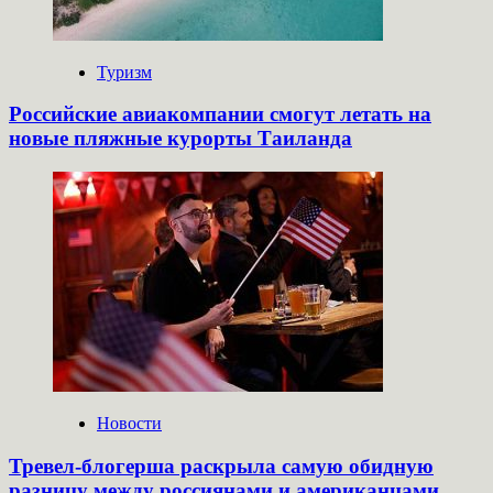
Туризм
Российские авиакомпании смогут летать на
новые пляжные курорты Таиланда
Новости
Тревел-блогерша раскрыла самую обидную
разницу между россиянами и американцами