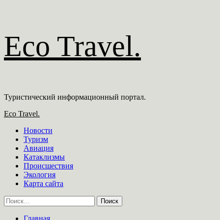
Перейти
Eco Travel.
к
содержимому
Туристический информационный портал.
Основное
Eco Travel.
меню
Новости
Туризм
Авиация
Катаклизмы
Происшествия
Экология
Карта сайта
Найти:
Главная