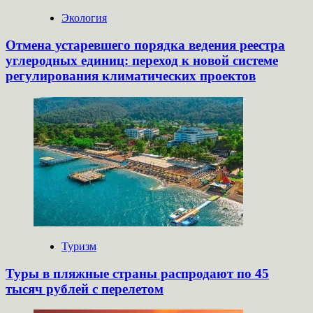
Экология
Отмена устаревшего порядка ведения реестра
углеродных единиц: переход к новой системе
регулирования климатических проектов
Туризм
Туры в пляжные страны распродают по 45
тысяч рублей с перелетом