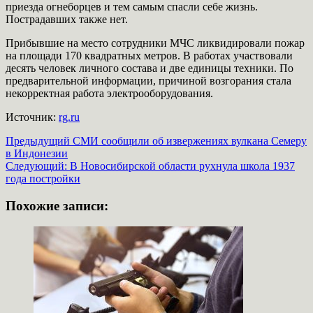
приезда огнеборцев и тем самым спасли себе жизнь.
Пострадавших также нет.
Прибывшие на место сотрудники МЧС ликвидировали пожар
на площади 170 квадратных метров. В работах участвовали
десять человек личного состава и две единицы техники. По
предварительной информации, причиной возгорания стала
некорректная работа электрооборудования.
Источник:
rg.ru
Навигация
Предыдущий
СМИ сообщили об извержениях вулкана Семеру
в Индонезии
записи
Следующий:
В Новосибирской области рухнула школа 1937
года постройки
Похожие записи: