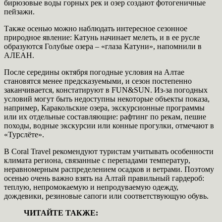
бирюзовые воды горных рек и озер создают фотогеничные
пейзажи.
Также осенью можно наблюдать интересное сезонное
природное явление: Катунь начинает мелеть, и в ее русле
образуются Голубые озера – «глаза Катуни», напомнили в
АЛЕАН.
После середины октября погодные условия на Алтае
становятся менее предсказуемыми, и сезон постепенно
заканчивается, констатируют в FUN&SUN. Из-за погодных
условий могут быть недоступны некоторые объекты показа,
например, Каракольские озера, экскурсионные программы
или их отдельные составляющие: рафтинг по рекам, пешие
походы, водные экскурсии или конные прогулки, отмечают в
«Турслёте».
В Coral Travel рекомендуют туристам учитывать особенности
климата региона, связанные с перепадами температур,
неравномерным распределением осадков и ветрами. Поэтому
осенью очень важно взять на Алтай правильный гардероб:
теплую, непромокаемую и непродуваемую одежду,
дождевики, резиновые сапоги или соответствующую обувь.
ЧИТАЙТЕ ТАКЖЕ: