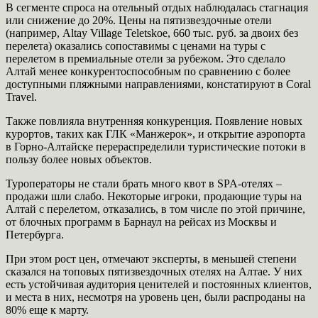
В сегменте спроса на отельный отдых наблюдалась стагнация
или снижение до 20%. Цены на пятизвездочные отели
(например, Altay Village Teletskoe, 660 тыс. руб. за двоих без
перелета) оказались сопоставимы с ценами на туры с
перелетом в премиальные отели за рубежом. Это сделало
Алтай менее конкурентоспособным по сравнению с более
доступными пляжными направлениями, констатируют в Coral
Travel.
Также повлияла внутренняя конкуренция. Появление новых
курортов, таких как ГЛК «Манжерок», и открытие аэропорта
в Горно-Алтайске перераспределили туристические потоки в
пользу более новых объектов.
Туроператоры не стали брать много квот в SPA-отелях –
продажи шли слабо. Некоторые игроки, продающие туры на
Алтай с перелетом, отказались, в том числе по этой причине,
от блочных программ в Барнаул на рейсах из Москвы и
Петербурга.
При этом рост цен, отмечают эксперты, в меньшей степени
сказался на топовых пятизвездочных отелях на Алтае. У них
есть устойчивая аудитория ценителей и постоянных клиентов,
и места в них, несмотря на уровень цен, были распроданы на
80% еще к марту.