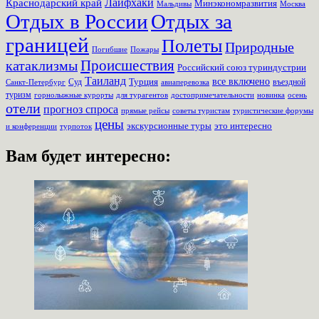
Лайфхаки
Краснодарский край
Минэкономразвития
Мальдивы
Москва
Отдых в России
Отдых за
границей
Полеты
Природные
Пожары
Погибшие
Происшествия
катаклизмы
Российский союз туриндустрии
Таиланд
Турция
все включено
Суд
въездной
Санкт-Петербург
авиаперевозка
туризм
для турагентов
новинка
осень
горнолыжные курорты
достопримечательности
отели
прогноз спроса
прямые рейсы
советы туристам
туристические форумы
цены
экскурсионные туры
это интересно
турпоток
и конференции
Вам будет интересно: