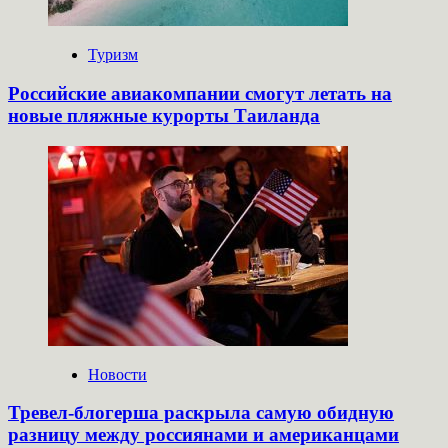
Туризм
Российские авиакомпании смогут летать на
новые пляжные курорты Таиланда
Новости
Тревел-блогерша раскрыла самую обидную
разницу между россиянами и американцами