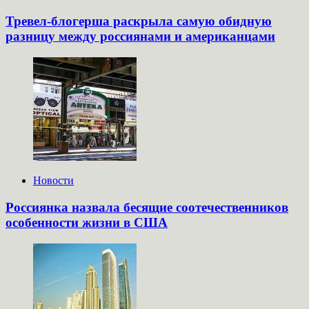
Тревел-блогерша раскрыла самую обидную
разницу между россиянами и американцами
Новости
Россиянка назвала бесящие соотечественников
особенности жизни в США