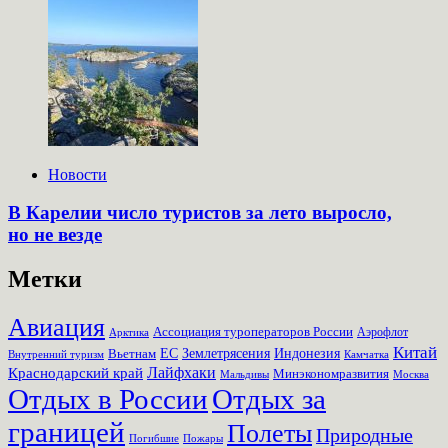
Новости
В Карелии число туристов за лето выросло,
но не везде
Метки
Авиация
Ассоциация туроператоров России
Аэрофлот
Арктика
Китай
Землетрясения
Вьетнам
ЕС
Индонезия
Внутренний туризм
Камчатка
Лайфхаки
Краснодарский край
Минэкономразвития
Мальдивы
Москва
Отдых в России
Отдых за
границей
Полеты
Природные
Пожары
Погибшие