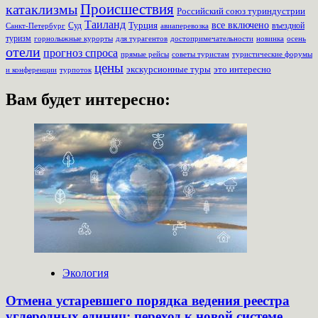
Происшествия
катаклизмы
Российский союз туриндустрии
Таиланд
Турция
все включено
Суд
въездной
Санкт-Петербург
авиаперевозка
туризм
для турагентов
новинка
осень
горнолыжные курорты
достопримечательности
отели
прогноз спроса
прямые рейсы
советы туристам
туристические форумы
цены
экскурсионные туры
это интересно
турпоток
и конференции
Вам будет интересно:
Экология
Отмена устаревшего порядка ведения реестра
углеродных единиц: переход к новой системе