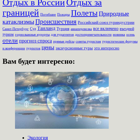
Отдых в России
Отдых за
границей
Полеты
Природные
Пожары
Погибшие
Происшествия
катаклизмы
Российский союз туриндустрии
Таиланд
Турция
все включено
Суд
въездной
Санкт-Петербург
авиаперевозка
туризм
для турагентов
новинка
осень
горнолыжные курорты
достопримечательности
отели
прогноз спроса
прямые рейсы
советы туристам
туристические форумы
цены
экскурсионные туры
это интересно
турпоток
и конференции
Вам будет интересно:
Экология