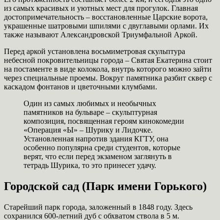
из самых красивых и уютных мест для прогулок. Главная
достопримечательность – восстановленные Царские ворота,
украшенные шатровыми шпилями с двуглавыми орлами. Их
также называют Александровской Триумфальной Аркой.
Перед аркой установлена восьмиметровая скульптура
небесной покровительницы города – Святая Екатерина стоит
на постаменте в виде колокола, внутрь которого можно зайти
через специальные проемы. Вокруг памятника разбит сквер с
каскадом фонтанов и цветочными клумбами.
Один из самых любимых и необычных
памятников на бульваре – скульптурная
композиция, посвященная героям кинокомедии
«Операция «Ы» – Шурику и Лидочке.
Установленная напротив здания КГТУ, она
особенно популярна среди студентов, которые
верят, что если перед экзаменом заглянуть в
тетрадь Шурика, то это принесет удачу.
Городской сад (Парк имени Горького)
Старейший парк города, заложенный в 1848 году. Здесь
сохранился 600-летний дуб с обхватом ствола в 5 м.