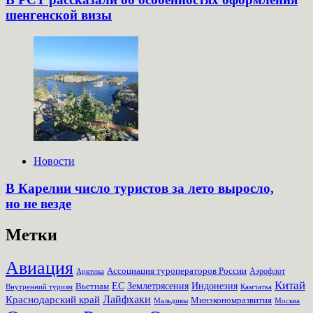
шенгенской визы
Новости
В Карелии число туристов за лето выросло,
но не везде
Метки
Авиация
Ассоциация туроператоров России
Аэрофлот
Арктика
Китай
Землетрясения
Вьетнам
ЕС
Индонезия
Внутренний туризм
Камчатка
Лайфхаки
Краснодарский край
Минэкономразвития
Мальдивы
Москва