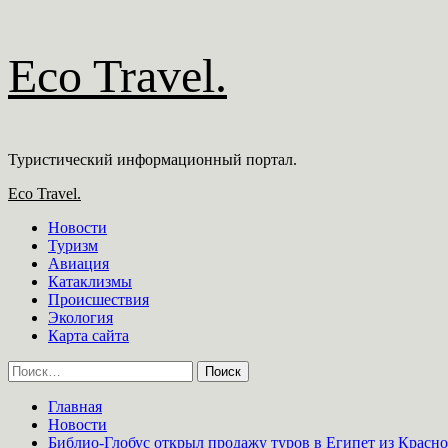
Перейти
Eco Travel.
к
содержимому
Туристический информационный портал.
Основное
Eco Travel.
меню
Новости
Туризм
Авиация
Катаклизмы
Происшествия
Экология
Карта сайта
Найти:
Главная
Новости
Библио-Глобус открыл продажу туров в Египет из Красно