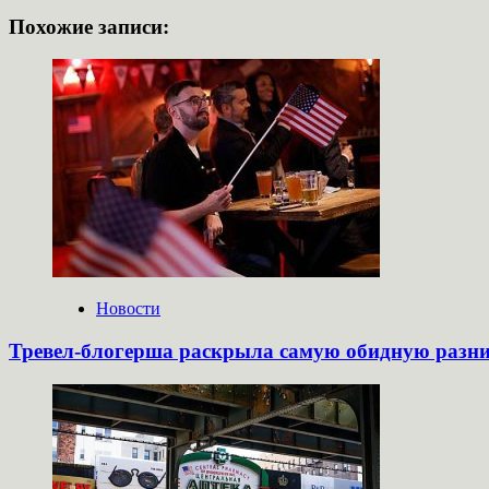
Похожие записи:
Новости
Тревел-блогерша раскрыла самую обидную разн