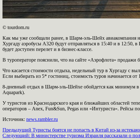
© tourdom.ru
Как мы уже сообщали ранее, в Шарм-эль-Шейх авиакомпания начн
Хургаду аэробусы А320 будут отправляться в 15:40 и в 12:50, 
будет доступен перелет и в бизнес-классе.
В туроператоре пояснили, что на сайте «Аэрофлота» продажи би
Что касается стоимости отдыха, недельный тур в Хургаду с вылет
Если выбирать из 5* гостиниц, стоимость туров начинается от 1
8-дневный отдых в Шарм-эль-Шейхе обойдется как минимум в 86 
Aquapark).
У туристов из Краснодарского края и ближайших областей теп
операторов – Anex, Fun&Sun, Pegas или «Интуриста». Рейсы п
Источник:
news.rambler.ru
Навигация
Предыдущий
Туристы боятся не попасть в Китай из-за истека
Следующий:
В министерстве туризма Израиля рассказали о пол
записи