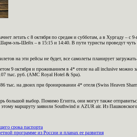
ет летать с 8 октября по средам и субботам, а в Хургаду – с 9-
в Шарм-эль-Шейх – в 15:15 и 14:40. В пути туристы проведут чу
летов на эти рейсы не будет, все самолеты планирует загружать
ом 9 октября и проживанием в 4* отеле на all inclusive можно зак
07 тыс. руб. (AMC Royal Hotel & Spa).
тыс. на двоих при бронировании 4* отеля (Swiss Heaven Sharmen 
ерь большой выбор. Помимо Египта, они могут также отправитьс
о этому маршруту заявили Southwind и AZUR air. Из Пашковског
ющего срока паспорта
етной программе из России и планах ее развития