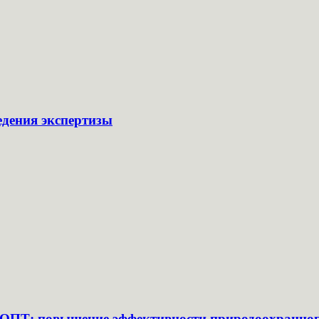
едения экспертизы
ООПТ: повышение эффективности природоохранног