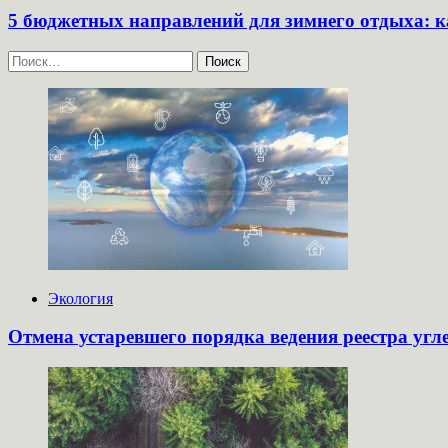
5 бюджетных направлений для зимнего отдыха: к
Найти:
Экология
Отмена устаревшего порядка ведения реестра угл